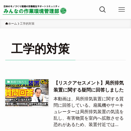
ホーム
工学的対策
工学的対策
【リスクアセスメント】局所排気
動画で知ろう
装置に関する疑問に回答しました
本動画は、局所排気装置に関する質
問に回答している。扇風機やサーキ
ュレーターは局所排気装置の気流を
乱し、有害物質を室内へ拡散させる
恐れがあるため、装置付近では...