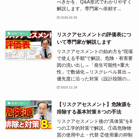
べきかを、Q&A形式でわかりやすく
解説します。専門家へ依頼す...
2026.02.05
リスクアセスメントの評価表につ
動画で知ろう
いて専門家が解説します
リスクアセスメントの始め方を“現場
で使える手順”で解説。危険・有害要
因の洗い出し→「発生可能性×重大
性」で数値化→リスクレベル算出→
優先度に沿った対策（設計段階の...
2025.12.18
【リスクアセスメント】危険源を
動画で知ろう
排除する基本対策８つの手法
リスクアセスメント後の“具体策”を8
つの工学的対策で解説。①高危険物
質の使用中止・代替 ②使用量の抑制