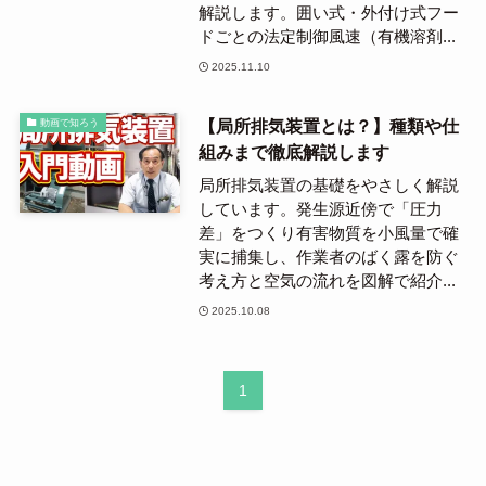
解説します。囲い式・外付け式フー
ドごとの法定制御風速（有機溶剤...
2025.11.10
【局所排気装置とは？】種類や仕
動画で知ろう
組みまで徹底解説します
局所排気装置の基礎をやさしく解説
しています。発生源近傍で「圧力
差」をつくり有害物質を小風量で確
実に捕集し、作業者のばく露を防ぐ
考え方と空気の流れを図解で紹介...
2025.10.08
1