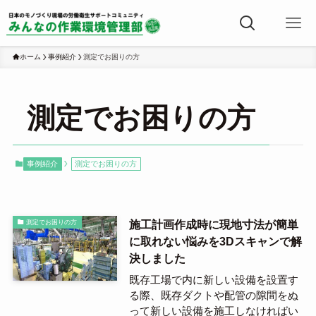
ホーム
事例紹介
測定でお困りの方
測定でお困りの方
事例紹介
測定でお困りの方
施工計画作成時に現地寸法が簡単
測定でお困りの方
に取れない悩みを3Dスキャンで解
決しました
既存工場で内に新しい設備を設置す
る際、既存ダクトや配管の隙間をぬ
って新しい設備を施工しなければい