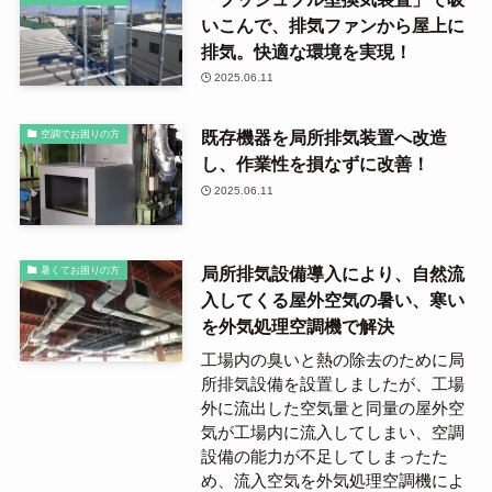
いこんで、排気ファンから屋上に
排気。快適な環境を実現！
2025.06.11
既存機器を局所排気装置へ改造
空調でお困りの方
し、作業性を損なずに改善！
2025.06.11
局所排気設備導入により、自然流
暑くてお困りの方
入してくる屋外空気の暑い、寒い
を外気処理空調機で解決
工場内の臭いと熱の除去のために局
所排気設備を設置しましたが、工場
外に流出した空気量と同量の屋外空
気が工場内に流入してしまい、空調
設備の能力が不足してしまったた
め、流入空気を外気処理空調機によ