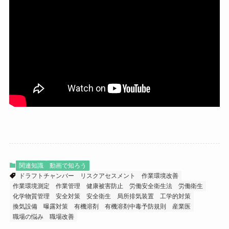
関連知識
動画で知ろう
ドラフトチャンバー
リスクアセスメント
作業環境改善
作業環境測定
作業管理
健康被害防止
労働安全衛生法
労働衛生
化学物質管理
安全対策
安全衛生
局所排気装置
工学的対策
換気設備
曝露対策
有機溶剤
有機溶剤中毒予防規則
産業医
職場の悩み
職場改善