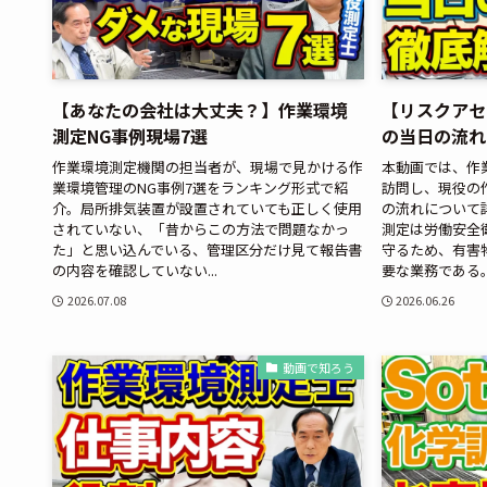
【あなたの会社は大丈夫？】作業環境
【リスクアセ
測定NG事例現場7選
の当日の流れ
作業環境測定機関の担当者が、現場で見かける作
本動画では、作
業環境管理のNG事例7選をランキング形式で紹
訪問し、現役の
介。局所排気装置が設置されていても正しく使用
の流れについて
されていない、「昔からこの方法で問題なかっ
測定は労働安全
た」と思い込んでいる、管理区分だけ見て報告書
守るため、有害
の内容を確認していない...
要な業務である。.
2026.07.08
2026.06.26
動画で知ろう