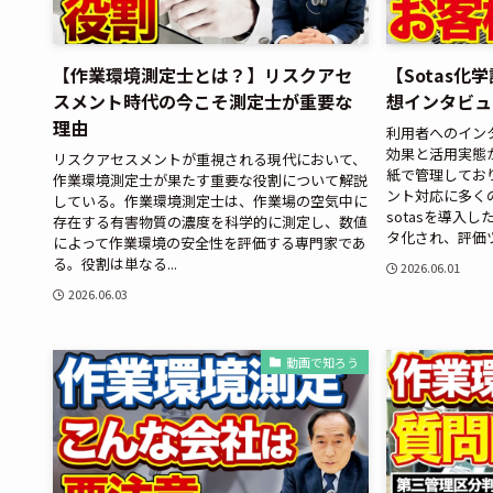
【作業環境測定士とは？】リスクアセ
【Sotas
スメント時代の今こそ測定士が重要な
想インタビュ
理由
利用者へのインタ
効果と活用実態
リスクアセスメントが重視される現代において、
紙で管理してお
作業環境測定士が果たす重要な役割について解説
ント対応に多く
している。作業環境測定士は、作業場の空気中に
sotasを導入
存在する有害物質の濃度を科学的に測定し、数値
タ化され、評価ツ
によって作業環境の安全性を評価する専門家であ
る。役割は単なる...
2026.06.01
2026.06.03
動画で知ろう