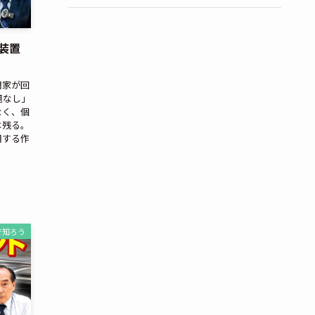
装置
門家が回
題なし」
なく、個
は残る。
用する作
で知ろう