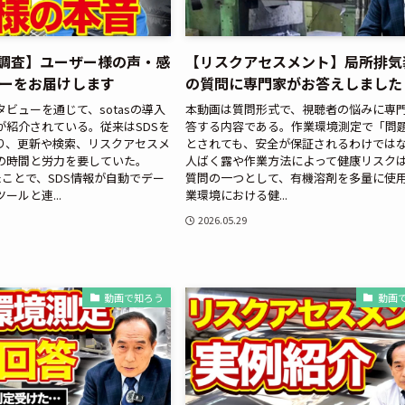
化学調査】ユーザー様の声・感
【リスクアセスメント】局所排気
ーをお届けします
の質問に専門家がお答えしました
ビューを通じて、sotasの導入
本動画は質問形式で、視聴者の悩みに専
が紹介されている。従来はSDSを
答する内容である。作業環境測定で「問
り、更新や検索、リスクアセスメ
とされても、安全が保証されるわけでは
の時間と労力を要していた。
人ばく露や作業方法によって健康リスク
したことで、SDS情報が自動でデー
質問の一つとして、有機溶剤を多量に使
ールと連...
業環境における健...
2026.05.29
動画で知ろう
動画