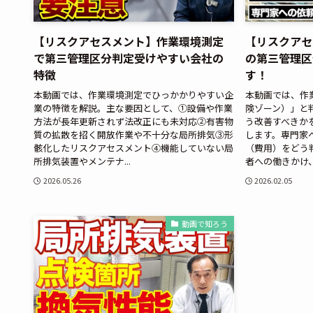
【リスクアセスメント】作業環境測定
【リスクアセ
で第三管理区分判定受けやすい会社の
の第三管理区
特徴
す！
本動画では、作業環境測定でひっかかりやすい企
本動画では、作
業の特徴を解説。主な要因として、①設備や作業
険ゾーン）」と
方法が長年更新されず法改正にも未対応②有害物
う改善すべきか
質の拡散を招く開放作業や不十分な局所排気③形
します。専門家
骸化したリスクアセスメント④機能していない局
（費用）をどう
所排気装置やメンテナ...
者への働きかけ、.
2026.05.26
2026.02.05
動画で知ろう