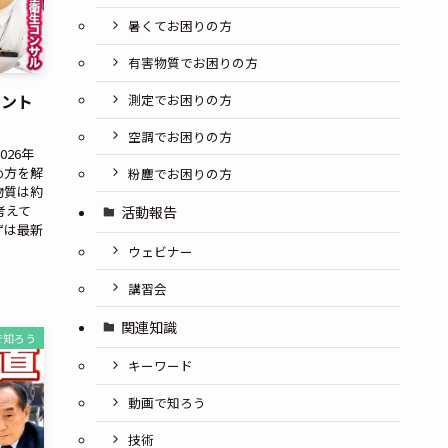
暑くてお困りの方
有害物質でお困りの方
メント
測定でお困りの方
空調でお困りの方
026年
め方を解
粉塵でお困りの方
物質は約
考えて
活動報告
ずは最新
ウェビナー
講習会
関連知識
で知ろう
キーワード
動画で知ろう
技術