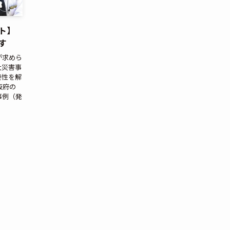
ト】
す
が求めら
大災害事
要性を解
阪府の
事例（発