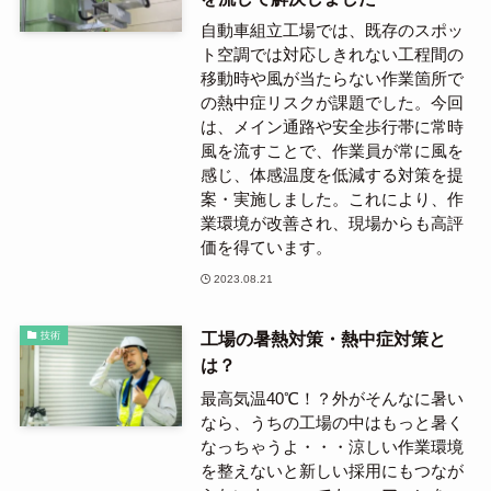
自動車組立工場では、既存のスポッ
ト空調では対応しきれない工程間の
移動時や風が当たらない作業箇所で
の熱中症リスクが課題でした。今回
は、メイン通路や安全歩行帯に常時
風を流すことで、作業員が常に風を
感じ、体感温度を低減する対策を提
案・実施しました。これにより、作
業環境が改善され、現場からも高評
価を得ています。
2023.08.21
工場の暑熱対策・熱中症対策と
技術
は？
最高気温40℃！？外がそんなに暑い
なら、うちの工場の中はもっと暑く
なっちゃうよ・・・涼しい作業環境
を整えないと新しい採用にもつなが