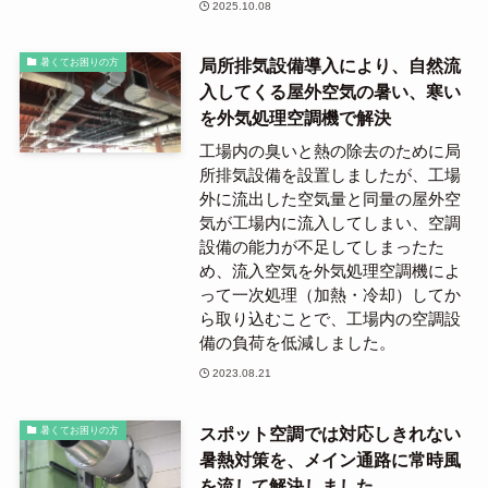
2025.10.08
局所排気設備導入により、自然流
暑くてお困りの方
入してくる屋外空気の暑い、寒い
を外気処理空調機で解決
工場内の臭いと熱の除去のために局
所排気設備を設置しましたが、工場
外に流出した空気量と同量の屋外空
気が工場内に流入してしまい、空調
設備の能力が不足してしまったた
め、流入空気を外気処理空調機によ
って一次処理（加熱・冷却）してか
ら取り込むことで、工場内の空調設
備の負荷を低減しました。
2023.08.21
スポット空調では対応しきれない
暑くてお困りの方
暑熱対策を、メイン通路に常時風
を流して解決しました